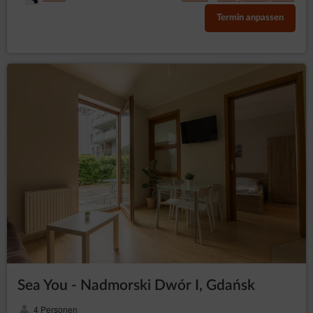
Termin anpassen
Sea You - Nadmorski Dwór I, Gdańsk
4 Personen