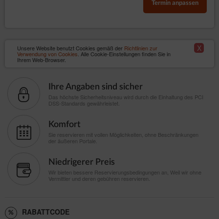
Termin anpassen
X
Unsere Website benutzt Cookies gemäß der
Richtlinien zur
Verwendung von Cookies
. Alle Cookie-Einstellungen finden Sie in
Ihrem Web-Browser.
Ihre Angaben sind sicher
Das höchste Sicherheitsniveau wird durch die Einhaltung des PCI
DSS-Standards gewährleistet.
Komfort
Sie reservieren mit vollen Möglichkeiten, ohne Beschränkungen
der äußeren Portale.
Niedrigerer Preis
Wir bieten bessere Reservierungsbedingungen an, Weil wir ohne
Vermittler und deren gebühren reservieren.
RABATTCODE