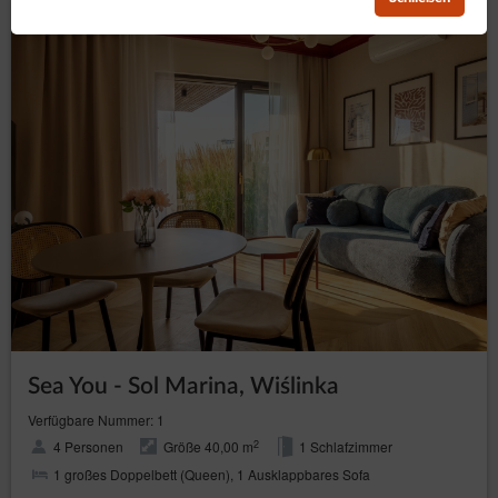
Sea You - Sol Marina, Wiślinka
Verfügbare Nummer: 1
2
4 Personen
Größe 40,00 m
1 Schlafzimmer
1 großes Doppelbett (Queen), 1 Ausklappbares Sofa