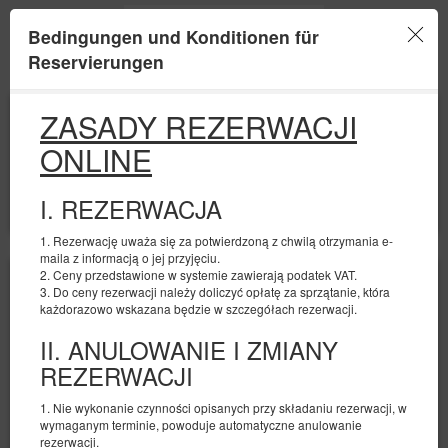
Bedingungen und Konditionen für
Menu
Reservierungen
ANFANG
ENDE
ZASADY REZERWACJI
09
10
AUGUST
AUGUST
ONLINE
2026
2026
ANZAHL DER PERSONEN
I. REZERWACJA
2
FILTER
1. Rezerwację uważa się za potwierdzoną z chwilą otrzymania e-
maila z informacją o jej przyjęciu.
2. Ceny przedstawione w systemie zawierają podatek VAT.
3. Do ceny rezerwacji należy doliczyć opłatę za sprzątanie, która
każdorazowo wskazana będzie w szczegółach rezerwacji.
II. ANULOWANIE I ZMIANY
REZERWACJI
1. Nie wykonanie czynności opisanych przy składaniu rezerwacji, w
wymaganym terminie, powoduje automatyczne anulowanie
rezerwacji.