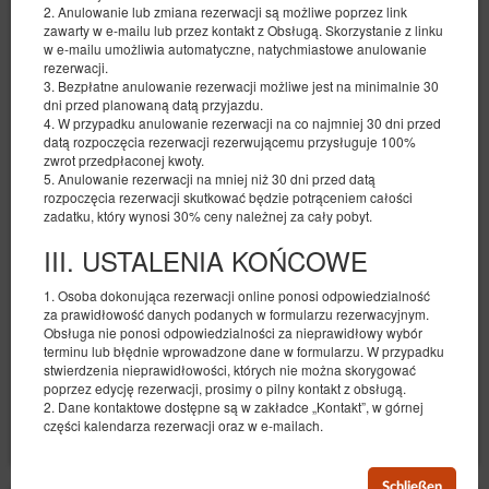
2. Anulowanie lub zmiana rezerwacji są możliwe poprzez link
zawarty w e-mailu lub przez kontakt z Obsługą. Skorzystanie z linku
w e-mailu umożliwia automatyczne, natychmiastowe anulowanie
rezerwacji.
3. Bezpłatne anulowanie rezerwacji możliwe jest na minimalnie 30
dni przed planowaną datą przyjazdu.
4. W przypadku anulowanie rezerwacji na co najmniej 30 dni przed
Sea You - Nadmorski Dwór VIII, Gdańsk
datą rozpoczęcia rezerwacji rezerwującemu przysługuje 100%
zwrot przedpłaconej kwoty.
Verfügbare Nummer: 1
5. Anulowanie rezerwacji na mniej niż 30 dni przed datą
rozpoczęcia rezerwacji skutkować będzie potrąceniem całości
2
4 Personen
Größe 44,00 m
1 Schlafzimmer
zadatku, który wynosi 30% ceny należnej za cały pobyt.
1 Doppelbett (Double), 1 Ausklappbares Sofa
III. USTALENIA KOŃCOWE
499,72 zł
2 Personen / 1 Nacht
1. Osoba dokonująca rezerwacji online ponosi odpowiedzialność
za prawidłowość danych podanych w formularzu rezerwacyjnym.
Obsługa nie ponosi odpowiedzialności za nieprawidłowy wybór
Free parking
terminu lub błędnie wprowadzone dane w formularzu. W przypadku
stwierdzenia nieprawidłowości, których nie można skorygować
Teilen
Details
Verfügbarkeit prüfen
poprzez edycję rezerwacji, prosimy o pilny kontakt z obsługą.
2. Dane kontaktowe dostępne są w zakładce „Kontakt”, w górnej
Angebote zeigen
części kalendarza rezerwacji oraz w e-mailach.
Schließen